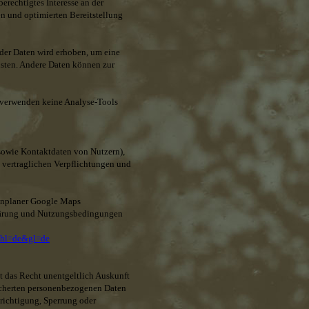
erechtigtes Interesse an der
en und optimierten Bereitstellung
 der Daten wird erhoben, um eine
eisten. Andere Daten können zur
 verwenden keine Analyse-Tools
sowie Kontaktdaten von Nutzern),
 vertraglichen Verpflichtungen und
tenplaner Google Maps
klärung und Nutzungsbedingungen
y?hl=de&gl=de
it das Recht unentgeltlich Auskunft
icherten personenbezogenen Daten
erichtigung, Sperrung oder