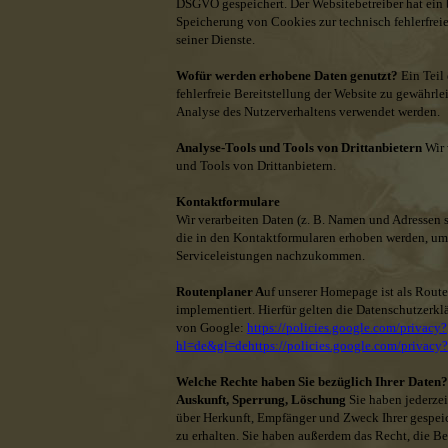
DSGVO gespeichert. Der Websitebetreiber hat ein b
Speicherung von Cookies zur technisch fehlerfrei
seiner Dienste.
Wofür werden erhobene Daten genutzt?
Ein Teil
fehlerfreie Bereitstellung der Website zu gewährl
Analyse des Nutzerverhaltens verwendet werden.
Analyse-Tools und Tools von Drittanbietern
Wir
und Tools von Drittanbietern.
Kontaktformulare
Wir verarbeiten Daten (z. B. Namen und Adressen 
die in den Kontaktformularen erhoben werden, um
Serviceleistungen nachzukommen.
Routenplaner A
uf unserer Homepage ist als Rou
implementiert. Hierfür gelten die Datenschutzer
von Google:
https://policies.google.com/privacy?
hl=de&gl=dehttps://policies.google.com/privac
Welche Rechte haben Sie bezüglich Ihrer Daten?
Auskunft, Sperrung, Löschung
Sie haben jederze
über Herkunft, Empfänger und Zweck Ihrer gespe
zu erhalten. Sie haben außerdem das Recht, die B