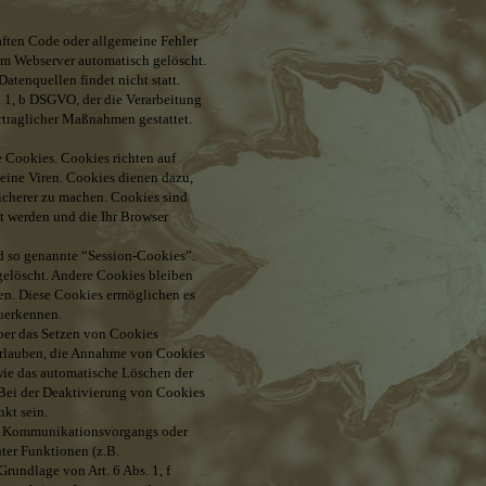
aften Code oder allgemeine Fehler
om Webserver automatisch gelöscht.
tenquellen findet nicht statt.
s. 1, b DSGVO, der die Verarbeitung
rtraglicher Maßnahmen gestattet.
 Cookies. Cookies richten auf
eine Viren. Cookies dienen dazu,
sicherer zu machen. Cookies sind
t werden und die Ihr Browser
d so genannte “Session-Cookies”.
gelöscht. Andere Cookies bleiben
hen. Diese Cookies ermöglichen es
uerkennen.
über das Setzen von Cookies
 erlauben, die Annahme von Cookies
owie das automatische Löschen der
 Bei der Deaktivierung von Cookies
nkt sein.
en Kommunikationsvorgangs oder
ter Funktionen (z.B.
rundlage von Art. 6 Abs. 1, f