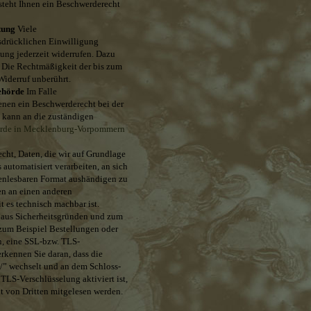
steht Ihnen ein Beschwerderecht
itung
Viele
usdrücklichen Einwilligung
gung jederzeit widerrufen. Dazu
. Die Rechtmäßigkeit der bis zum
Widerruf unberührt.
behörde
Im Falle
fenen ein Beschwerderecht bei der
e kann
an die zuständigen
örde in Mecklenburg-Vorpommern
cht, Daten, die wir auf Grundlage
 automatisiert verarbeiten, an sich
nenlesbaren Format aushändigen zu
ten an einen anderen
t es technisch machbar ist.
t aus Sicherheitsgründen und zum
 zum Beispiel Bestellungen oder
en, eine SSL-bzw. TLS-
rkennen Sie daran, dass die
//” wechselt und an dem Schloss-
TLS-Verschlüsselung aktiviert ist,
ht von Dritten mitgelesen werden.