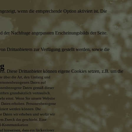
ezeigt, wenn die entsprechende Option aktiviert ist. Die
d der Nachfrage angepassten Erscheinungsbilds der Seite.
on Drittanbietern zur Verfügung gestellt werden, sowie die
ng
den. Diese Drittanbieter können eigene Cookies setzen, z.B. um die
e über die Art, den Umfang und
personenbezogenen Daten auf
sonenbezogene Daten gemäß dieser
iften grundsätzlich vertraulich.
ehr ernst. Wenn Sie unsere Website
e Daten erhoben. Personenbezogene
fiziert werden können. Die
he Daten wir erheben und wofür wir
hem Zweck das geschieht. Eine
ail-Kommunikation
uf hinweisen, dass ein lückenloser