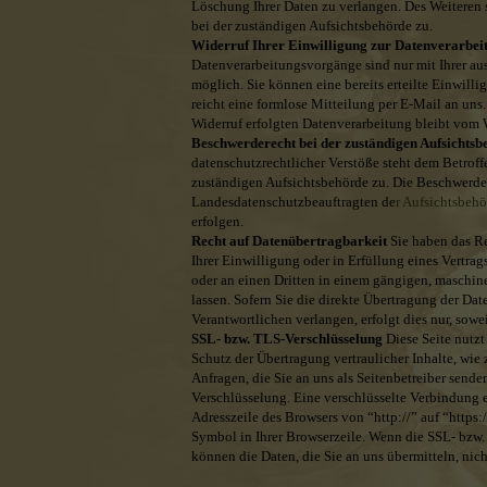
Löschung Ihrer Daten zu verlangen. Des Weiteren 
bei der zuständigen Aufsichtsbehörde zu.
Widerruf Ihrer Einwilligung zur Datenverarbe
Datenverarbeitungsvorgänge sind nur mit Ihrer a
möglich. Sie können eine bereits erteilte Einwilli
reicht eine formlose Mitteilung per E-Mail an uns
Widerruf erfolgten Datenverarbeitung bleibt vom 
Beschwerderecht bei der zuständigen Aufsichts
datenschutzrechtlicher Verstöße steht dem Betrof
zuständigen Aufsichtsbehörde zu. Die Beschwerd
Landesdatenschutzbeauftragten de
r
Aufsichtsbeh
erfolgen.
Recht auf Datenübertragbarkeit
Sie haben das Re
Ihrer Einwilligung oder in Erfüllung eines Vertrags
oder an einen Dritten in einem gängigen, maschi
lassen. Sofern Sie die direkte Übertragung der Da
Verantwortlichen verlangen, erfolgt dies nur, sowei
SSL- bzw. TLS-Verschlüsselung
Diese Seite nutz
Schutz der Übertragung vertraulicher Inhalte, wie
Anfragen, die Sie an uns als Seitenbetreiber send
Verschlüsselung. Eine verschlüsselte Verbindung e
Adresszeile des Browsers von “http://” auf “https:
Symbol in Ihrer Browserzeile. Wenn die SSL- bzw. 
können die Daten, die Sie an uns übermitteln, nic